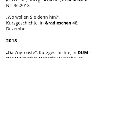
Nr. 36.2018
„Wo wollen Sie denn hin?“,
Kurzgeschichte, in
&radieschen
48,
Dezember
2018
„Da Zugroaste“, Kurzgeschichte, in
DUM -
Das Ultimative Magazin
(Ausgabe 82)
2017
„Mein Bauer. Mein Graf. Mein Dracula“,
Kurzgeschichte, im
Hörbuch 15 Jahre
Forum Land Literaturpreis
– Gedichte
und Geschichten über das Land.
2016
„Morgens um sieben“, Kurzgeschichte, in
Die Rampe
4/2016, ISBN:
978-3-99033-
621
-